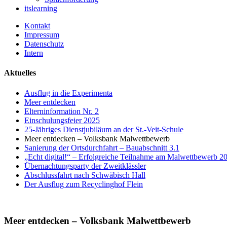
itslearning
Kontakt
Impressum
Datenschutz
Intern
Aktuelles
Ausflug in die Experimenta
Meer entdecken
Elterninformation Nr. 2
Einschulungsfeier 2025
25-Jähriges Dienstjubiläum an der St.-Veit-Schule
Meer entdecken – Volksbank Malwettbewerb
Sanierung der Ortsdurchfahrt – Bauabschnitt 3.1
„Echt digital!“ – Erfolgreiche Teilnahme am Malwettbewerb 2
Übernachtungsparty der Zweitklässler
Abschlussfahrt nach Schwäbisch Hall
Der Ausflug zum Recyclinghof Flein
Meer entdecken – Volksbank Malwettbewerb